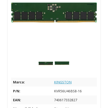
Marca:
KINGSTON
P/N:
KVR56U46BS8-16
EAN:
740617332827