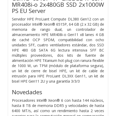
MR408i‑o 2x480GB SSD 2x1000W
PS EU Server
Servidor HPE ProLiant Compute DL380 Gen12 con un
procesador Intel® Xeon® 6515P, 64 GB (2 x 32 GB) de
memoria de rango dual, un controlador de
almacenamiento HPE MR408i-o Gen11 x8 lanes 4 GB
de caché OCP SPDM, compatibilidad con ocho
unidades SFF, cuatro ventiladores estándar, dos SSD
HPE 480 GB SATA 6G lectura intensiva SFF BC
múltiples proveedores, dos kits de fuente de
alimentación HPE Titanium hot-plug con ranura flexible
de 1000 W, un TPM (módulo de plataforma segura),
un kit de cierre de bisel HPE, un kit de cable de
intrusión para HPE ProLiant DL3XX Gen11, un kit de
bisel HPE Gen11 2U y una garantía 3/3/3
Novedades
Procesadores Intel® Xeon® 6 con hasta 144 núcleos,
hasta 8 TB de memoria DDR5 y velocidades de hasta
6400 MT/s, así como un rendimiento hasta 2 veces
superior para la computación general en comparación