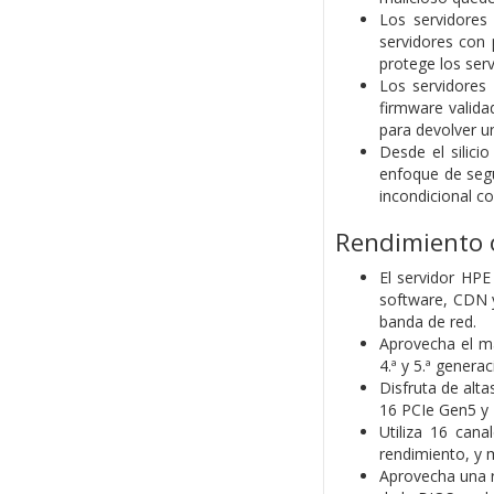
Los servidores
servidores con 
protege los serv
Los servidores
firmware valida
para devolver un
Desde el silici
enfoque de seg
incondicional c
Rendimiento o
El servidor HPE
software, CDN y
banda de red.
Aprovecha el m
4.ª y 5.ª gener
Disfruta de alt
16 PCIe Gen5 y 
Utiliza 16 ca
rendimiento, y 
Aprovecha una r