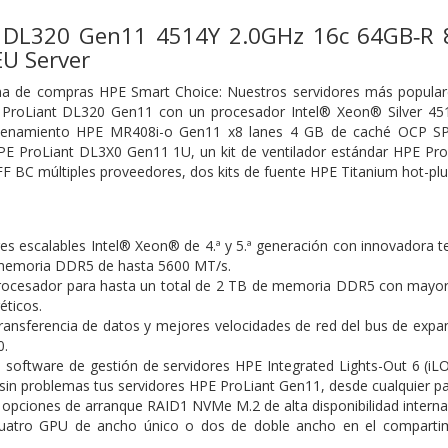
t DL320 Gen11 4514Y 2.0GHz 16c 64GB‑R
U Server
a de compras HPE Smart Choice: Nuestros servidores más populares,
 ProLiant DL320 Gen11 con un procesador Intel® Xeon® Silver 45
cenamiento HPE MR408i-o Gen11 x8 lanes 4 GB de caché OCP SPD
HPE ProLiant DL3X0 Gen11 1U, un kit de ventilador estándar HPE 
SFF BC múltiples proveedores, dos kits de fuente HPE Titanium hot-plu
s escalables Intel® Xeon® de 4.ª y 5.ª generación con innovadora 
memoria DDR5 de hasta 5600 MT/s.
ocesador para hasta un total de 2 TB de memoria DDR5 con mayor
éticos.
transferencia de datos y mejores velocidades de red del bus de expa
0.
o software de gestión de servidores HPE Integrated Lights-Out 6 (iLO 
sin problemas tus servidores HPE ProLiant Gen11, desde cualquier pa
opciones de arranque RAID1 NVMe M.2 de alta disponibilidad interna
uatro GPU de ancho único o dos de doble ancho en el compartime