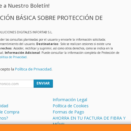
e a Nuestro Boletín!
CIÓN BÁSICA SOBRE PROTECCIÓN DE
OLUCIONES DIGITALES INFORTAB S.L.
der las consultas planteadas por el usuario y enviarle la información solicitada;
onsentimiento del usuario;
Destinatarios
: Solo se realizan cesiones si existe una
rechos
: Acceder, rectificar y suprimir, así como otros derechos, como se indica en la
nal;
Información Adicional
: Puede consultar la información completa de Protección de
olítica de Privacidad
.
acepto la
Política de Privacidad
.
ENVIAR
Información Legal
cidad
Política de Cookies
de Compra
Formas de Pago
mos?
AHORRA EN TU FACTURA DE FIBRA Y
MÓVIL