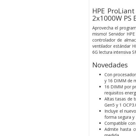
HPE ProLian
2x1000W PS E
Aprovecha el program
mismo! Servidor HPE
controlador de alma
ventilador estándar 
6G lectura intensiva 
Novedades
Con procesadore
y 16 DIMM de 
16 DIMM por pr
requisitos energ
Altas tasas de 
Gen5 y 1 OCP3.
Incluye el nuev
forma segura y 
Compatible con 
Admite hasta c
medida.