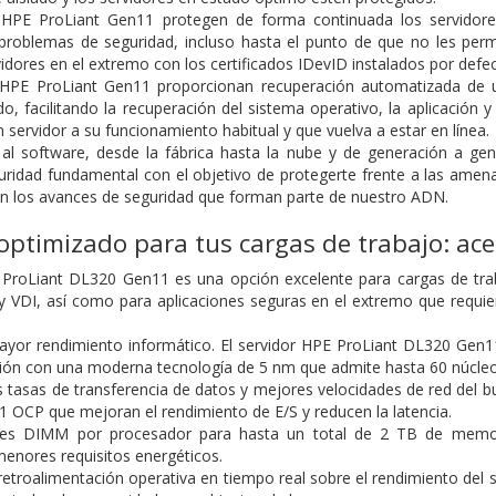
 HPE ProLiant Gen11 protegen de forma continuada los servidore
problemas de seguridad, incluso hasta el punto de que no les permit
idores en el extremo con los certificados IDevID instalados por defec
 HPE ProLiant Gen11 proporcionan recuperación automatizada de una
do, facilitando la recuperación del sistema operativo, la aplicación 
 servidor a su funcionamiento habitual y que vuelva a estar en línea.
o al software, desde la fábrica hasta la nube y de generación a 
uridad fundamental con el objetivo de protegerte frente a las am
on los avances de seguridad que forman parte de nuestro ADN.
ptimizado para tus cargas de trabajo: acel
 ProLiant DL320 Gen11 es una opción excelente para cargas de tra
 VDI, así como para aplicaciones seguras en el extremo que requie
ayor rendimiento informático. El servidor HPE ProLiant DL320 Gen
ación con una moderna tecnología de 5 nm que admite hasta 60 núcle
as tasas de transferencia de datos y mejores velocidades de red del 
1 OCP que mejoran el rendimiento de E/S y reducen la latencia.
nales DIMM por procesador para hasta un total de 2 TB de me
menores requisitos energéticos.
etroalimentación operativa en tiempo real sobre el rendimiento del 