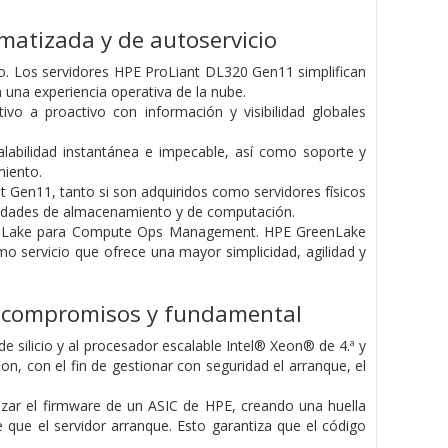
omatizada y de autoservicio
o. Los servidores HPE ProLiant DL320 Gen11 simplifican
 una experiencia operativa de la nube.
ivo a proactivo con información y visibilidad globales
alabilidad instantánea e impecable, así como soporte y
miento.
t Gen11, tanto si son adquiridos como servidores físicos
idades de almacenamiento y de computación.
GreenLake para Compute Ops Management. HPE GreenLake
servicio que ofrece una mayor simplicidad, agilidad y
in compromisos y fundamental
e silicio y al procesador escalable Intel® Xeon® de 4.ª y
n, con el fin de gestionar con seguridad el arranque, el
ianzar el firmware de un ASIC de HPE, creando una huella
e que el servidor arranque. Esto garantiza que el código