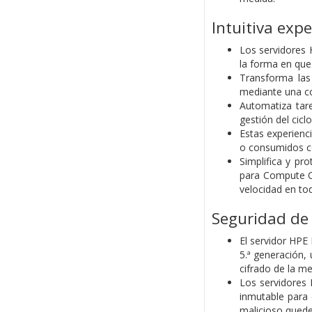
Intuitiva exp
Los servidores 
la forma en que
Transforma las 
mediante una co
Automatiza tare
gestión del cicl
Estas experienc
o consumidos c
Simplifica y p
para Compute O
velocidad en to
Seguridad de 
El servidor HPE
5.ª generación,
cifrado de la me
Los servidores 
inmutable para 
malicioso quede