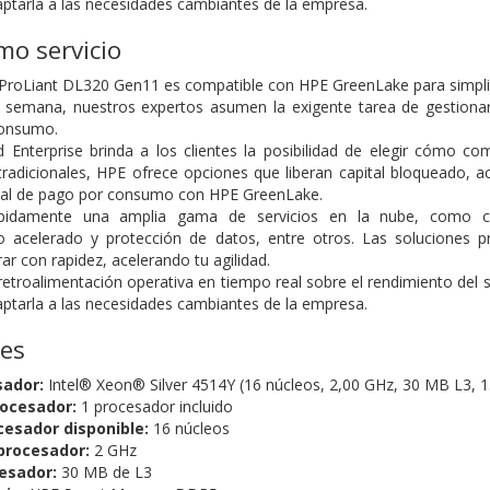
aptarla a las necesidades cambiantes de la empresa.
o servicio
 ProLiant DL320 Gen11 es compatible con HPE GreenLake para simplifica
a semana, nuestros expertos asumen la exigente tarea de gestionar
consumo.
 Enterprise brinda a los clientes la posibilidad de elegir cómo com
radicionales, HPE ofrece opciones que liberan capital bloqueado, ac
al de pago por consumo con HPE GreenLake.
pidamente una amplia gama de servicios en la nube, como con
 acelerado y protección de datos, entre otros. Las soluciones p
r con rapidez, acelerando tu agilidad.
etroalimentación operativa en tiempo real sobre el rendimiento del 
aptarla a las necesidades cambiantes de la empresa.
nes
sador:
Intel® Xeon® Silver 4514Y (16 núcleos, 2,00 GHz, 30 MB L3, 
ocesador:
1 procesador incluido
cesador disponible:
16 núcleos
procesador:
2 GHz
esador:
30 MB de L3