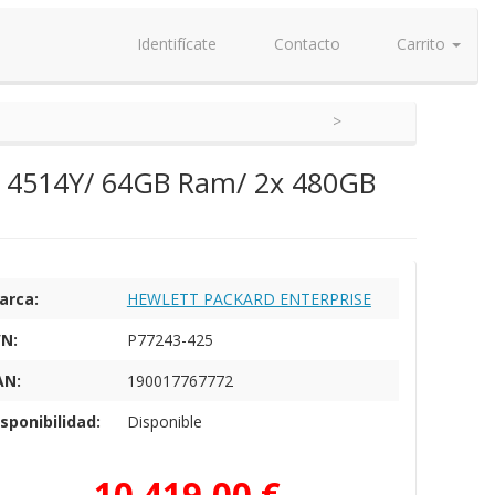
Identifícate
Contacto
Carrito
er 4514Y/ 64GB Ram/ 2x 480GB
arca:
HEWLETT PACKARD ENTERPRISE
/N:
P77243-425
AN:
190017767772
sponibilidad:
Disponible
10.419,00 €