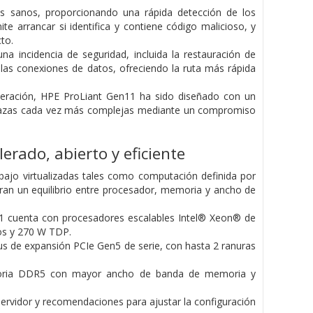
s sanos, proporcionando una rápida detección de los
e arrancar si identifica y contiene código malicioso, y
to.
 incidencia de seguridad, incluida la restauración de
y las conexiones de datos, ofreciendo la ruta más rápida
generación, HPE ProLiant Gen11 ha sido diseñado con un
enazas cada vez más complejas mediante un compromiso
erado, abierto y eficiente
bajo virtualizadas tales como computación definida por
ran un equilibrio entre procesador, memoria y ancho de
11 cuenta con procesadores escalables Intel® Xeon® de
os y 270 W TDP.
bus de expansión PCIe Gen5 de serie, con hasta 2 ranuras
moria DDR5 con mayor ancho de banda de memoria y
servidor y recomendaciones para ajustar la configuración