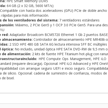
ia:
HPE Smart Memory DDR5
ida:
64 GB (2 x 32 GB, 5600 MT/s)
Compatible con hasta dos aceleradores (GPU) PCIe de doble ancho o
s rápidas para más información.
s de los ventiladores del sistema:
7 ventiladores estándares
pansión:
Máximo, 2 PCIe Gen5 y 1 OCP 3.0 PCIe Gen5. Para una descri
 1U
 red:
Adaptador Broadcom BCM5720 Ethernet 1 Gb 2 puertos BASE
e almacenamiento:
Controlador de almacenamiento HPE MR408i-o
idas:
2 SSD HPE 480 GB SATA 6G lectura intensiva SFF BC múltiples
 óptica:
No incluido, unidad óptica HPE SATA DVD-RW de 9,5 mm 
e de alimentación:
2 kits de fuente HPE Titanium hot-plug con ranur
raestructuraIncluido:
HPE Compute Ops Management, HPE iLO Stan
andard (requiere descarga). Opcional: HPE iLO Advanced y HPE OneV
atibilidad con arranque seguro UEFI e inicio seguro. Compatibilida
za de silicio. Opcional: cadena de suministro de confianza, modos de 
 de bisel.