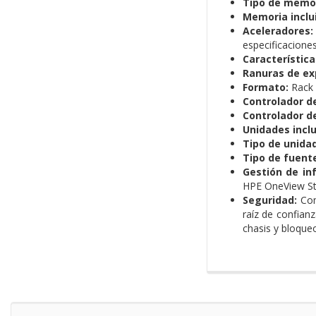
Tipo de memor
Memoria inclu
Aceleradores:
especificacione
Característica
Ranuras de ex
Formato:
Rack
Controlador de
Controlador d
Unidades inclu
Tipo de unidad
Tipo de fuent
Gestión de inf
HPE OneView St
Seguridad:
Comp
raíz de confian
chasis y bloqueo