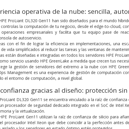
eriencia operativa de la nube: sencilla, aut
HPE ProLiant DL320 Gen11 han sido diseñados para el mundo híbrid
 controlas la computación de tu negocio, desde el edge-to-cloud, con
operaciones empresariales y facilita que tu equipo pase de react
nsola de autoservicio.
as con el fin de lograr la eficiencia en implementaciones, una esc
o de vida simplificados al reducir las tareas y las ventanas de manteni
ias están diseñadas e integradas en todos los servidores HPE ProLian
omo servicio usando HPE GreenLake a medida que crecen tus neces
rotege la gestión de servidores del extremo a la nube con HPE 
ps Management es una experiencia de gestión de computación como 
do el entorno de computación, a nivel global.
confianza gracias al diseño: protección s
 ProLiant DL320 Gen11 se encuentra vinculado a la raíz de confianza d
 un procesador de seguridad dedicado integrado en el SoC de Intel Xeo
moria y la virtualización.
HPE ProLiant Gen11 utilizan la raíz de confianza de silicio para af
el procesador Intel Xeon que debe coincidir a la perfección antes d
 aislado y los servidores en estado óptimo estén protegidos.