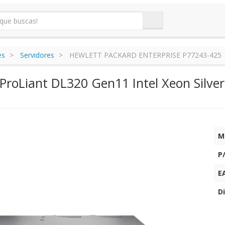
es
Servidores
HEWLETT PACKARD ENTERPRISE P77243-425
 ProLiant DL320 Gen11 Intel Xeon Silv
M
P
E
Di