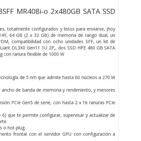
 8SFF MR408i‑o 2x480GB SATA SSD
 totalmente configurados y listos para enviarse, ¡hoy
14Y, 64 GB (2 x 32 GB) de memoria de rango dual, un
M, compatibilidad con ocho unidades SFF, un kit de
ProLiant DL3X0 Gen11 1U 2P,, dos SSD HPE 480 GB SATA
g con ranura flexible de 1000 W
tecnología de 5 nm que admite hasta 60 núcleos a 270 W
 ancho de banda de memoria y rendimiento, y menores
nsión PCIe Gen5 de serie, con hasta 2 x 16 ranuras PCIe
6) que te permite configurar, supervisar y actualizar de
rte.
s o hot-plug.
nto frontal con el servidor GPU con configuración a