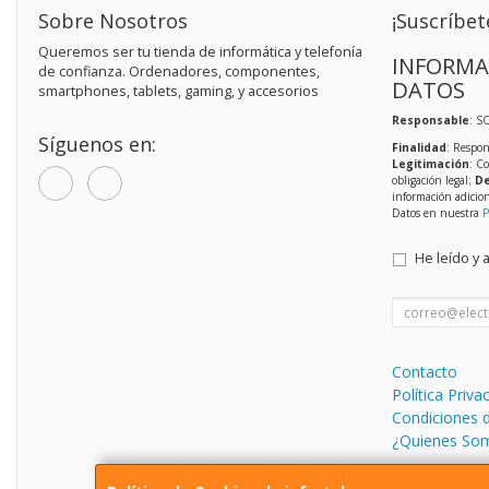
Sobre Nosotros
¡Suscríbet
Queremos ser tu tienda de informática y telefonía
INFORMA
de confianza. Ordenadores, componentes,
DATOS
smartphones, tablets, gaming, y accesorios
Responsable
: S
Síguenos en:
Finalidad
: Respon
Legitimación
: C
obligación legal;
De
información adicio
Datos en nuestra
P
He leído y 
Contacto
Política Priva
Condiciones 
¿Quienes So