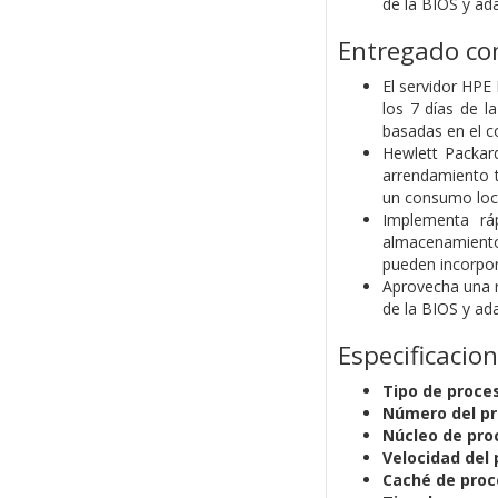
de la BIOS y ad
Entregado com
El servidor HPE
los 7 días de l
basadas en el 
Hewlett Packard
arrendamiento t
un consumo loc
Implementa rá
almacenamiento
pueden incorpora
Aprovecha una r
de la BIOS y ad
Especificacio
Tipo de proce
Número del pr
Núcleo de pro
Velocidad del 
Caché de proc