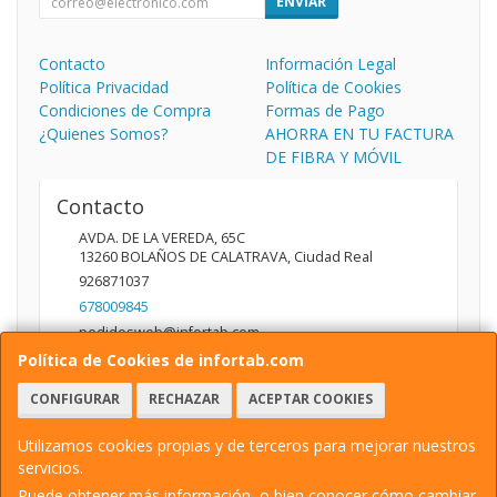
ENVIAR
Contacto
Información Legal
Política Privacidad
Política de Cookies
Condiciones de Compra
Formas de Pago
¿Quienes Somos?
AHORRA EN TU FACTURA
DE FIBRA Y MÓVIL
Contacto
AVDA. DE LA VEREDA, 65C
13260
BOLAÑOS DE CALATRAVA
,
Ciudad Real
926871037
678009845
pedidosweb@infortab.com
Política de Cookies de infortab.com
CONFIGURAR
RECHAZAR
ACEPTAR COOKIES
Horario
10:00 A 14:00 17:00 A 20:30
Utilizamos cookies propias y de terceros para mejorar nuestros
servicios.
Puede obtener más información, o bien conocer cómo cambiar