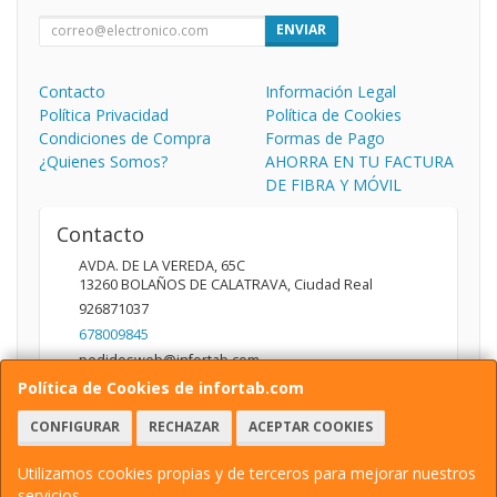
ENVIAR
Contacto
Información Legal
Política Privacidad
Política de Cookies
Condiciones de Compra
Formas de Pago
¿Quienes Somos?
AHORRA EN TU FACTURA
DE FIBRA Y MÓVIL
Contacto
AVDA. DE LA VEREDA, 65C
13260
BOLAÑOS DE CALATRAVA
,
Ciudad Real
926871037
678009845
pedidosweb@infortab.com
Política de Cookies de infortab.com
CONFIGURAR
RECHAZAR
ACEPTAR COOKIES
Horario
10:00 A 14:00 17:00 A 20:30
Utilizamos cookies propias y de terceros para mejorar nuestros
servicios.