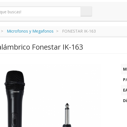
Microfonos y Megafonos
FONESTAR IK-163
alámbrico Fonestar IK-163
M
P
E
Di