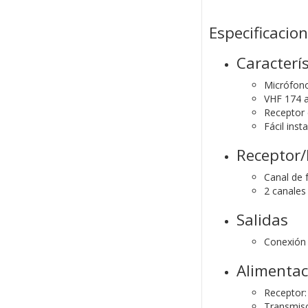
Especificacio
Caracterís
Micrófono
VHF 174 
Receptor 
Fácil inst
Receptor/
Canal de f
2 canales
Salidas
Conexión 
Alimentac
Receptor: 
Transmisor