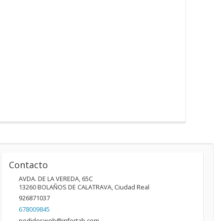
Contacto
AVDA. DE LA VEREDA, 65C
13260
BOLAÑOS DE CALATRAVA
,
Ciudad Real
926871037
678009845
pedidosweb@infortab.com