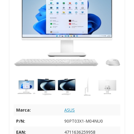
Marca:
ASUS
P/N:
90PT03X1-M04NU0
EAN:
4711636259958