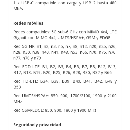
1 x USB-C compatible con carga y USB 2 hasta 480
Mb/s
Redes móviles
Redes compatibles: 5G sub-6 GHz con MIMO 4x4, LTE
Gigabit con MIMO 4x4, UMTS/HSPA+, GSM y EDGE
Red 5G NR: n1, n2, n3, n5, n7, n8, n12, n20, n25, n26,
n28, n30, n38, n40, n41, n48, n53, n66, n70, n75, n76,
n77, n78 y n79
Red FDD-LTE: B1, B2, B3, B4, B5, B7, B8, B12, B13,
B17, B18, B19, B20, B25, B26, B28, B30, B32 y B66
Red TD-LTE: B34, B38, B39, B40, B41, B42, B48 y
B53
Red UMTS/HSPA+: 850, 900, 1700/2100, 1900 y 2100
MHz
Red GSM/EDGE: 850, 900, 1800 y 1900 MHz
Seguridad y privacidad