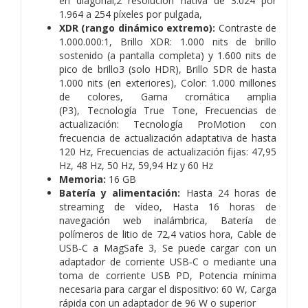
en diagonal;2 resolución nativa de 3.024 por
1.964 a 254 píxeles por pulgada,
XDR (rango dinámico extremo):
Contraste de
1.000.000:1,
Brillo XDR: 1.000 nits de brillo
sostenido (a pantalla completa) y 1.600 nits de
pico de brillo3 (solo HDR),
Brillo SDR de hasta
1.000 nits (en exteriores),
Color:
1.000 millones
de colores,
Gama cromática amplia
(P3),
Tecnología True Tone,
Frecuencias de
actualización:
Tecnología ProMotion con
frecuencia de actualización adaptativa de hasta
120 Hz,
Frecuencias de actualización fijas: 47,95
Hz, 48 Hz, 50 Hz, 59,94 Hz y 60 Hz
Memoria:
16 GB
Batería y alimentación:
Hasta 24 horas de
streaming de vídeo,
Hasta 16 horas de
navegación web inalámbrica,
Batería de
polímeros de litio de 72,4 vatios hora,
Cable de
USB‑C a MagSafe 3,
Se puede cargar con un
adaptador de corriente USB‑C o mediante una
toma de corriente USB PD,
Potencia mínima
necesaria para cargar el dispositivo: 60 W,
Carga
rápida con un adaptador de 96 W o superior