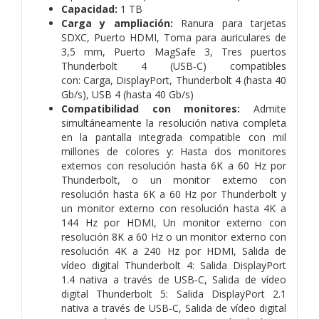
Capacidad:
1 TB
Carga y ampliación:
Ranura para tarjetas
SDXC,
Puerto HDMI,
Toma para auriculares de
3,5 mm,
Puerto MagSafe 3,
Tres puertos
Thunderbolt 4 (USB‑C) compatibles
con:
Carga,
DisplayPort,
Thunderbolt 4 (hasta 40
Gb/s),
USB 4 (hasta 40 Gb/s)
Compati­bilidad con monitores:
Admite
simultáneamente la resolución nativa completa
en la pantalla integrada compatible con mil
millones de colores y:
Hasta dos monitores
externos con resolución hasta 6K a 60 Hz por
Thunderbolt, o un monitor externo con
resolución hasta 6K a 60 Hz por Thunderbolt y
un monitor externo con resolución hasta 4K a
144 Hz por HDMI,
Un monitor externo con
resolución 8K a 60 Hz o un monitor externo con
resolución 4K a 240 Hz por HDMI,
Salida de
vídeo digital Thunderbolt 4:
Salida DisplayPort
1.4 nativa a través de USB‑C,
Salida de vídeo
digital Thunderbolt 5:
Salida DisplayPort 2.1
nativa a través de USB‑C,
Salida de vídeo digital