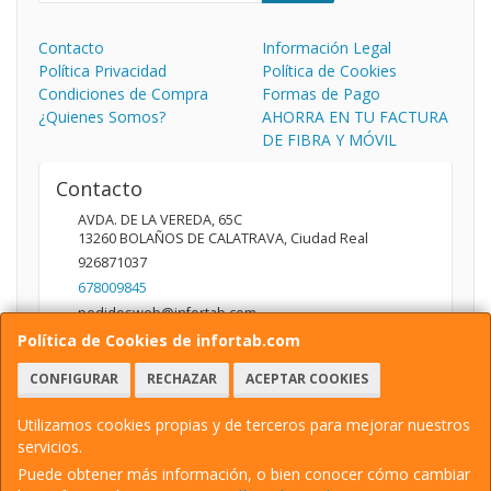
Contacto
Información Legal
Política Privacidad
Política de Cookies
Condiciones de Compra
Formas de Pago
¿Quienes Somos?
AHORRA EN TU FACTURA
DE FIBRA Y MÓVIL
Contacto
AVDA. DE LA VEREDA, 65C
13260
BOLAÑOS DE CALATRAVA
,
Ciudad Real
926871037
678009845
pedidosweb@infortab.com
Política de Cookies de infortab.com
CONFIGURAR
RECHAZAR
ACEPTAR COOKIES
Horario
10:00 A 14:00 17:00 A 20:30
Utilizamos cookies propias y de terceros para mejorar nuestros
servicios.
Puede obtener más información, o bien conocer cómo cambiar