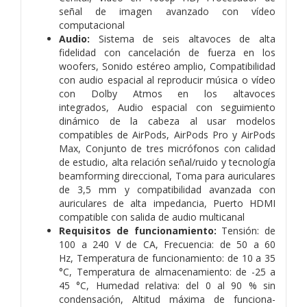
señal de imagen avanzado con vídeo
computacional
Audio:
Sistema de seis altavoces de alta
fidelidad con cancelación de fuerza en los
woofers,
Sonido estéreo amplio,
Compati­bilidad
con audio espacial al reproducir música o vídeo
con Dolby Atmos en los altavoces
integrados,
Audio espacial con seguimiento
dinámico de la cabeza al usar modelos
compatibles de AirPods, AirPods Pro y AirPods
Max, C
onjunto de tres micrófonos con calidad
de estudio, alta relación señal/ruido y tecnología
beamforming direccional,
Toma para auriculares
de 3,5 mm y compati­bilidad avanzada con
auriculares de alta impedancia,
Puerto HDMI
compatible con salida de audio multicanal
Requisitos de funciona­miento:
Tensión: de
100 a 240 V de CA,
Frecuencia: de 50 a 60
Hz,
Temperatura de funciona­miento: de 10 a 35
°C,
Temperatura de almacena­miento: de -25 a
45 °C,
Humedad relativa: del 0 al 90 % sin
condensación,
Altitud máxima de funciona­