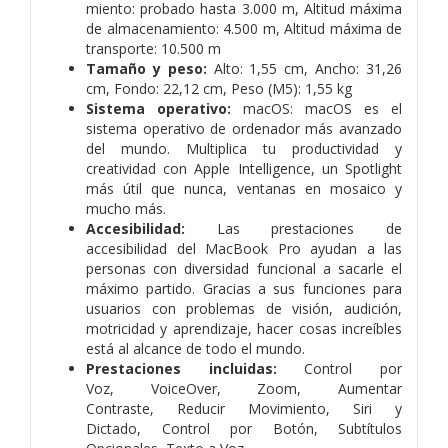
miento: probado hasta 3.000 m,
Altitud máxima
de almacena­miento: 4.500 m,
Altitud máxima de
transporte: 10.500 m
Tamaño y peso:
Alto: 1,55 cm,
Ancho: 31,26
cm,
Fondo: 22,12 cm,
Peso (M5): 1,55 kg
Sistema operativo:
macOS:
macOS es el
sistema operativo de ordenador más avanzado
del mundo. Multiplica tu producti­vidad y
creatividad con Apple Intelligence, un Spotlight
más útil que nunca, ventanas en mosaico y
mucho más.
Accesibilidad:
Las prestaciones de
accesibilidad del MacBook Pro ayudan a las
personas con diversidad funcional a sacarle el
máximo partido. Gracias a sus funciones para
usuarios con problemas de visión, audición,
motricidad y aprendizaje, hacer cosas increíbles
está al alcance de todo el mundo.
Prestaciones incluidas:
Control por
Voz,
VoiceOver,
Zoom,
Aumentar
Contraste,
Reducir Movimiento,
Siri y
Dictado,
Control por Botón,
Subtítulos