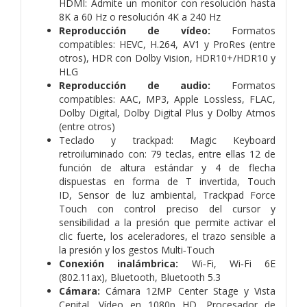
HDMI:
Admite un monitor con resolución hasta
8K a 60 Hz o resolución 4K a 240 Hz
Reproducción de vídeo:
Formatos
compatibles: HEVC, H.264, AV1 y ProRes (entre
otros),
HDR con Dolby Vision, HDR10+/HDR10 y
HLG
Reproducción de audio:
Formatos
compatibles: AAC, MP3, Apple Lossless, FLAC,
Dolby Digital, Dolby Digital Plus y Dolby Atmos
(entre otros)
Teclado y trackpad:
Magic Keyboard
retroiluminado con:
79 teclas, entre ellas 12 de
función de altura estándar y 4 de flecha
dispuestas en forma de T invertida,
Touch
ID,
Sensor de luz ambiental,
Trackpad Force
Touch con control preciso del cursor y
sensibilidad a la presión que permite activar el
clic fuerte, los aceleradores, el trazo sensible a
la presión y los gestos Multi‑Touch
Conexión inalámbrica:
Wi‑Fi,
Wi‑Fi 6E
(802.11ax),
Bluetooth,
Bluetooth 5.3
Cámara:
Cámara 12MP Center Stage y Vista
Cenital,
Vídeo en 1080p HD,
Procesador de