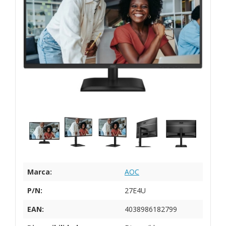
Marca:
AOC
P/N:
27E4U
EAN:
4038986182799