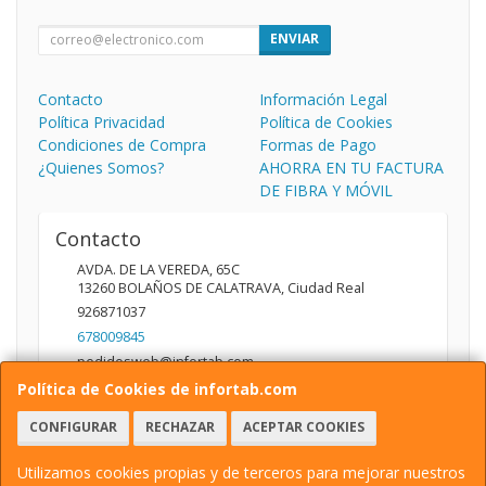
ENVIAR
Contacto
Información Legal
Política Privacidad
Política de Cookies
Condiciones de Compra
Formas de Pago
¿Quienes Somos?
AHORRA EN TU FACTURA
DE FIBRA Y MÓVIL
Contacto
AVDA. DE LA VEREDA, 65C
13260
BOLAÑOS DE CALATRAVA
,
Ciudad Real
926871037
678009845
pedidosweb@infortab.com
Política de Cookies de infortab.com
CONFIGURAR
RECHAZAR
ACEPTAR COOKIES
Horario
10:00 A 14:00 17:00 A 20:30
Utilizamos cookies propias y de terceros para mejorar nuestros