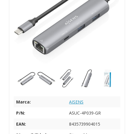
Marca:
AISENS
P/N:
ASUC-4P039-GR
EAN:
8435739904015