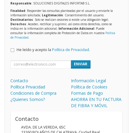
Responsable
: SOLUCIONES DIGITALES INFORTAB S.L.
Finalidad
: Responder las consultas planteadas por el usuario y enviarle la
información solicitada;
Legitimación
: Consentimiento del usuario;
Destinatarios
: Solo se realizan cesiones si existe una obligación legal;
Derechos
: Acceder, rectificar y suprimir, así como otros derechos, como se
indica en la información adicional;
Información Adicional
: Puede
consultar la información completa de Protección de Datos en nuestra
Política
de Privacidad
.
He leído y acepto la
Política de Privacidad
.
ENVIAR
Contacto
Información Legal
Política Privacidad
Política de Cookies
Condiciones de Compra
Formas de Pago
¿Quienes Somos?
AHORRA EN TU FACTURA
DE FIBRA Y MÓVIL
Contacto
AVDA. DE LA VEREDA, 65C
13260
BOLAÑOS DE CALATRAVA
,
Ciudad Real