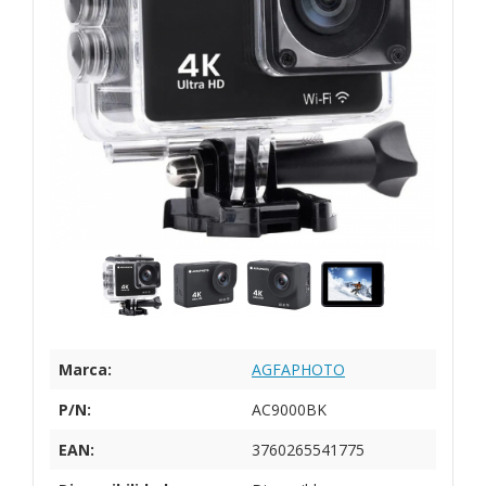
Marca:
AGFAPHOTO
P/N:
AC9000BK
EAN:
3760265541775