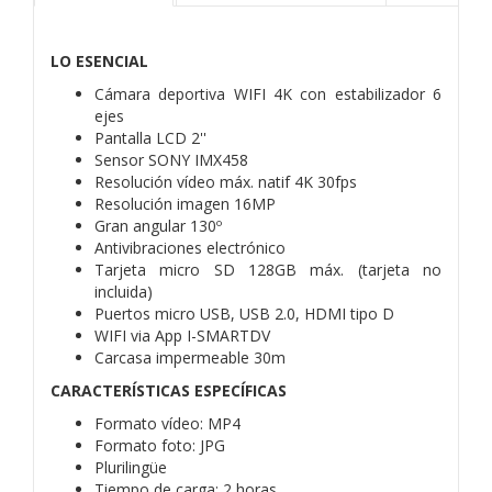
LO ESENCIAL
Cámara deportiva WIFI 4K con estabilizador 6
ejes
Pantalla LCD 2''
Sensor SONY IMX458
Resolución vídeo máx. natif 4K 30fps
Resolución imagen 16MP
Gran angular 130º
Antivibraciones electrónico
Tarjeta micro SD 128GB máx. (tarjeta no
incluida)
Puertos micro USB, USB 2.0, HDMI tipo D
WIFI via App I-SMARTDV
Carcasa impermeable 30m
CARACTERÍSTICAS ESPECÍFICAS
Formato vídeo: MP4
Formato foto: JPG
Plurilingüe
Tiempo de carga: 2 horas